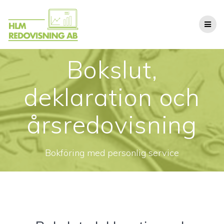
Hoppa
till
innehåll
Bokslut,
deklaration och
årsredovisning
Bokföring med personlig service