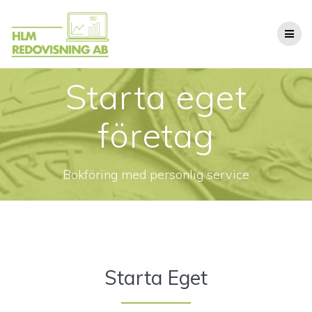
Hoppa
till
innehåll
Starta eget
företag
Bokföring med personlig service
Starta Eget