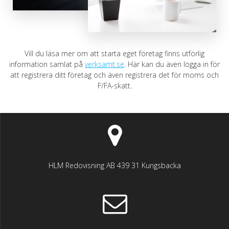
Vill du läsa mer om att starta eget företag finns utförlig
information samlat på
verksamt.se
. Här kan du även logga in för
att registrera ditt företag och även registrera det för moms och
F/FA-skatt.
HLM Redovisning AB 439 31 Kungsbacka