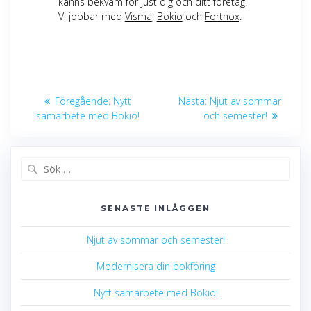
känns bekväm för just dig och ditt företag.
Vi jobbar med
Visma
,
Bokio
och
Fortnox
.
Inläggsnavigering
Föregående
Nästa
Föregående:
Nytt
Nästa:
Njut av sommar
inlägg:
inlägg:
samarbete med Bokio!
och semester!
Sök
efter:
SENASTE INLÄGGEN
Njut av sommar och semester!
Modernisera din bokföring
Nytt samarbete med Bokio!