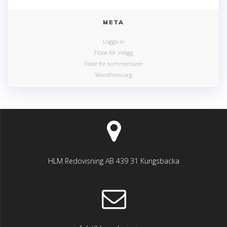
META
Logga in
Flöde för inlägg
Flöde för kommentarer
WordPress.org
HLM Redovisning AB 439 31 Kungsbacka