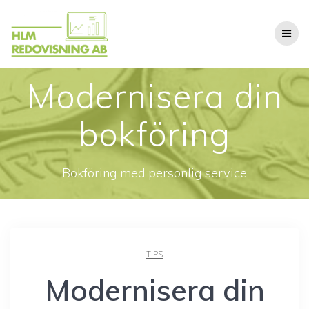
Hoppa
till
innehåll
Modernisera din
bokföring
Bokföring med personlig service
TIPS
Modernisera din