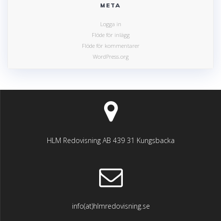
META
Logga in
Flöde för inlägg
Flöde för kommentarer
WordPress.org
HLM Redovisning AB 439 31 Kungsbacka
info(at)hlmredovisning.se