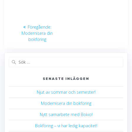
Inläggsnavigering
Föregående
Föregående:
inlägg:
Modernisera din
bokföring
Sök
efter:
SENASTE INLÄGGEN
Njut av sommar och semester!
Modernisera din bokföring
Nytt samarbete med Bokio!
Bokföring – vi har ledig kapacitet!