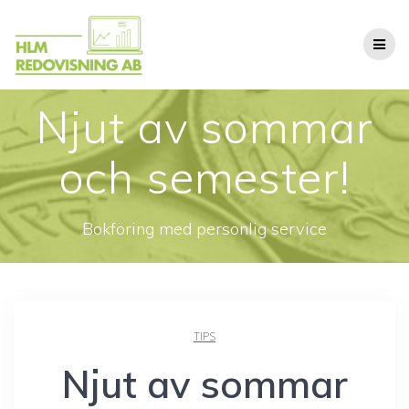
Hoppa
till
innehåll
Njut av sommar
och semester!
Bokföring med personlig service
TIPS
Njut av sommar